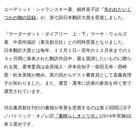
ユーディット・シャランスキー著、細井直子訳『
失われたいく
つかの物の目録
』が、第七回日本翻訳大賞を受賞しました。
『マーダーボット・ダイアリー　上・下』マーサ・ウェルズ
著、中原尚哉訳（東京創元社）との同時受賞となりました。
日本翻訳大賞とは毎年、
１２月１日～翌年の１２月末までの１
３ヶ月間に発表された翻訳作品中、最も賞讃したいものに贈ら
れる賞。
選考委員は
金原瑞人・岸本佐知子・柴田元幸・西崎
憲・松永美穂が務め、第六回からゲスト審査員として斎藤真理
子が加わりました。また、運営・
選考に読者の参加を仰ぐ形で
運営されています。
河出書房新社刊行の書籍が本賞を受賞するのは第２回関口涼子
／パトリック・オノレ訳
『素晴らしきソリボ』
(2016年実施)以