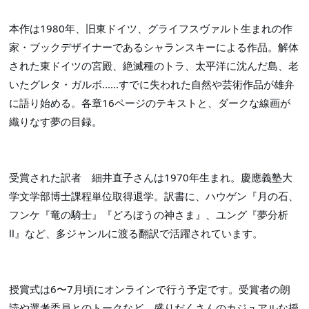
本作は1980年、旧東ドイツ、グライフスヴァルト生まれの作
家・ブックデザイナーであるシャランスキーによる作品。解体
された東ドイツの宮殿、絶滅種のトラ、太平洋に沈んだ島、老
いたグレタ・ガルボ......すでに失われた自然や芸術作品が雄弁
に語り始める。各章16ページのテキストと、ダークな線画が
織りなす夢の目録。
受賞された訳者　細井直子さんは1970年生まれ。慶應義塾大
学文学部博士課程単位取得退学。訳書に、ハウゲン『月の石、
フンケ『竜の騎士』『どろぼうの神さま』、ユング『夢分析
Ⅱ』など、多ジャンルに渡る翻訳で活躍されています。

授賞式は6〜7月頃にオンラインで行う予定です。受賞者の朗
読や選考委員とのトークなど、盛りだくさんのカジュアルな授