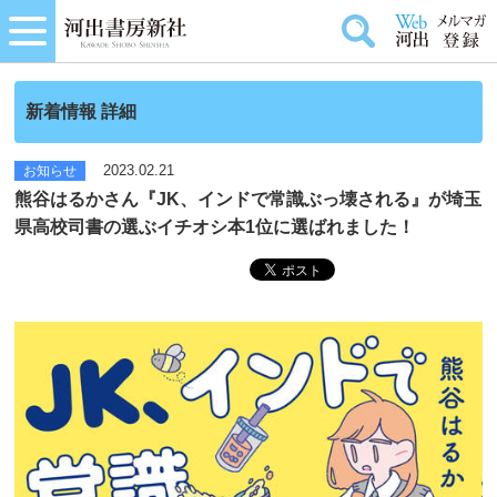
新着情報 詳細
2023.02.21
お知らせ
熊谷はるかさん『JK、インドで常識ぶっ壊される』が埼玉
県高校司書の選ぶイチオシ本1位に選ばれました！