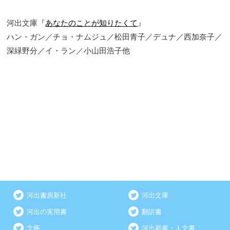
河出文庫『
あなたのことが知りたくて
』
ハン・ガン／チョ・ナムジュ／松田青子／デュナ／西加奈子／
深緑野分／イ・ラン／小山田浩子他
河出書房新社
河出文庫
河出の実用書
翻訳書
文藝
河出新書・人文書