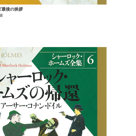
ズ最後の挨拶
著