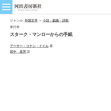
ジャンル:
外国文学
＞
小説・戯曲・詩歌
単行本
スターク・マンローからの手紙
アーサー・コナン・ドイル
著
田中 喜芳
訳