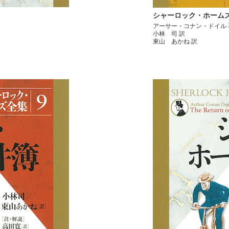
シャーロック・ホーム
アーサー・コナン・ドイル 
小林 司 訳
東山 あかね 訳