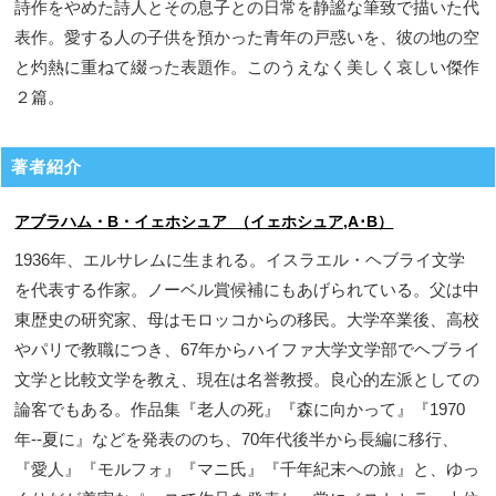
詩作をやめた詩人とその息子との日常を静謐な筆致で描いた代
表作。愛する人の子供を預かった青年の戸惑いを、彼の地の空
と灼熱に重ねて綴った表題作。このうえなく美しく哀しい傑作
２篇。
著者紹介
アブラハム・B・イェホシュア （イェホシュア,A･B）
1936年、エルサレムに生まれる。イスラエル・ヘブライ文学
を代表する作家。ノーベル賞候補にもあげられている。父は中
東歴史の研究家、母はモロッコからの移民。大学卒業後、高校
やパリで教職につき、67年からハイファ大学文学部でヘブライ
文学と比較文学を教え、現在は名誉教授。良心的左派としての
論客でもある。作品集『老人の死』『森に向かって』『1970
年--夏に』などを発表ののち、70年代後半から長編に移行、
『愛人』『モルフォ』『マニ氏』『千年紀末への旅』と、ゆっ