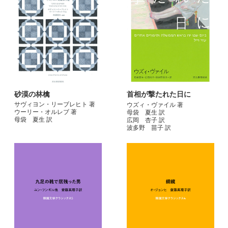
砂漠の林檎
首相が撃たれた日に
サヴィヨン・リーブレヒト 著
ウズィ・ヴァイル 著
ウーリー・オルレブ 著
母袋 夏生 訳
母袋 夏生 訳
広岡 杏子 訳
波多野 苗子 訳