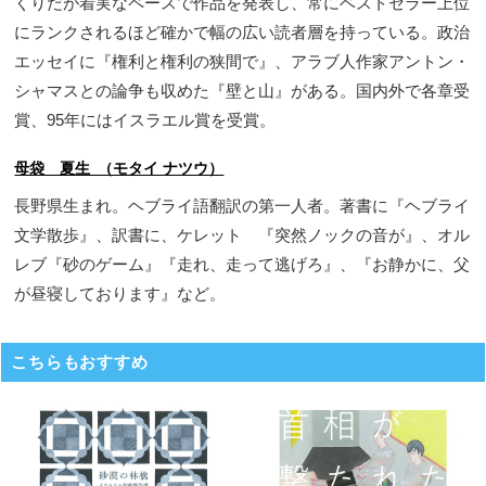
くりだが着実なペースで作品を発表し、常にベストセラー上位
にランクされるほど確かで幅の広い読者層を持っている。政治
エッセイに『権利と権利の狭間で』、アラブ人作家アントン・
シャマスとの論争も収めた『壁と山』がある。国内外で各章受
賞、95年にはイスラエル賞を受賞。
母袋 夏生 （モタイ ナツウ）
長野県生まれ。ヘブライ語翻訳の第一人者。著書に『ヘブライ
文学散歩』、訳書に、ケレット 『突然ノックの音が』、オル
レブ『砂のゲーム』『走れ、走って逃げろ』、『お静かに、父
が昼寝しております』など。
こちらもおすすめ