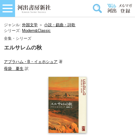
ジャンル:
外国文学
＞
小説・戯曲・詩歌
シリーズ:
Modern&Classic
全集・シリーズ
エルサレムの秋
アブラハム・B・イェホシュア
著
母袋 夏生
訳