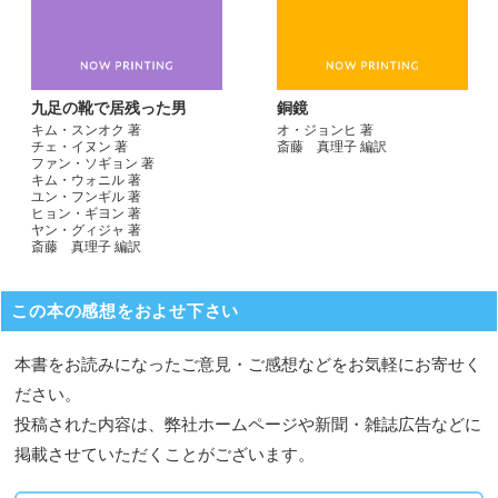
九足の靴で居残った男
銅鏡
キム・スンオク 著
オ・ジョンヒ 著
チェ・イヌン 著
斎藤 真理子 編訳
ファン・ソギョン 著
キム・ウォニル 著
ユン・フンギル 著
ヒョン・ギヨン 著
ヤン・グィジャ 著
斎藤 真理子 編訳
この本の感想をおよせ下さい
本書をお読みになったご意見・ご感想などをお気軽にお寄せく
ださい。
投稿された内容は、弊社ホームページや新聞・雑誌広告などに
掲載させていただくことがございます。