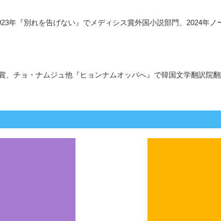
、2023年『別れを告げない』でメディシス賞外国小説部門、2024
賞、チョ・ナムジュ他『ヒョンナムオッパへ』で韓国文学翻訳院翻