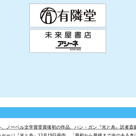
—。ノーベル文学賞受賞後初の作品、ハン・ガン『光と糸』訳者斎
ッセージ『光と糸』12月19日発売。「最初から最後まで光のある