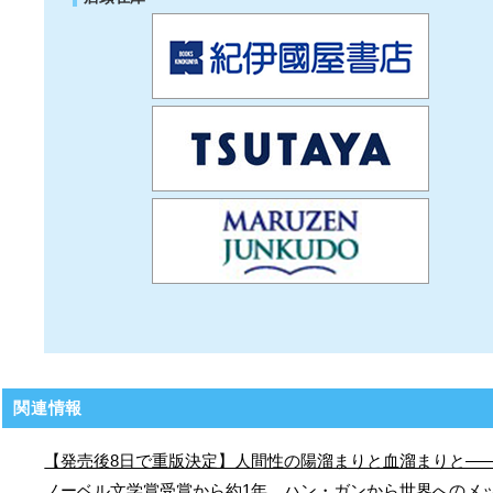
関連情報
【発売後8日で重版決定】人間性の陽溜まりと血溜まりと—
ノーベル文学賞受賞から約1年、ハン・ガンから世界へのメ