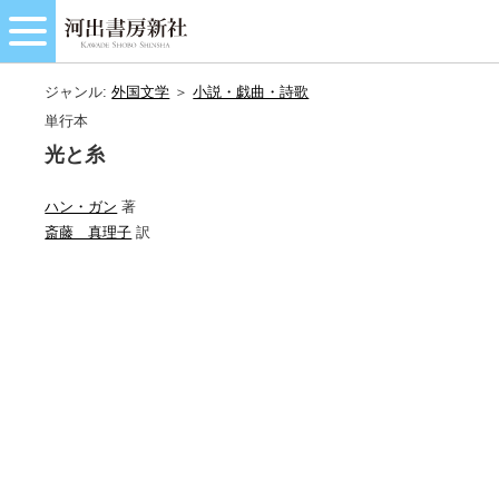
ジャンル:
外国文学
＞
小説・戯曲・詩歌
単行本
光と糸
ハン・ガン
著
斎藤 真理子
訳