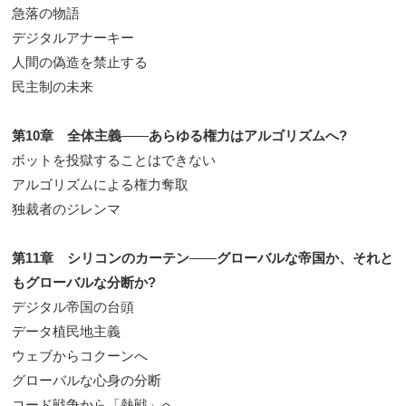
急落の物語
デジタルアナーキー
人間の偽造を禁止する
民主制の未来
第10章 全体主義
――
あらゆる権力はアルゴリズムへ?
ボットを投獄することはできない
アルゴリズムによる権力奪取
独裁者のジレンマ
第11章 シリコンのカーテン
――
グローバルな帝国か、それと
もグローバルな分断か?
デジタル帝国の台頭
データ植民地主義
ウェブからコクーンへ
グローバルな心身の分断
コード戦争から「熱戦」へ