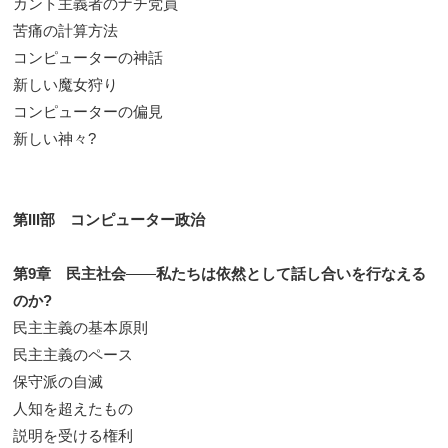
カント主義者のナチ党員
苦痛の計算方法
コンピューターの神話
新しい魔女狩り
コンピューターの偏見
新しい神々?
第III部 コンピューター政治
第9章 民主社会
――
私たちは依然として話し合いを行なえる
のか?
民主主義の基本原則
民主主義のペース
保守派の自滅
人知を超えたもの
説明を受ける権利