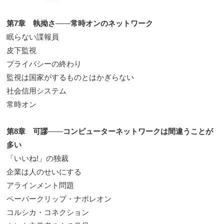
第7章 執拗さ
――
常時オンのネットワーク
眠らない諜報員
皮下監視
プライバシーの終わり
監視は国家がするものとはかぎらない
社会信用システム
常時オン
第8章 可謬
――
コンピューターネットワークは間違うことが
多い
「いいね!」の独裁
企業は人のせいにする
アラインメント問題
ペーパークリップ・ナポレオン
コルシカ・コネクション