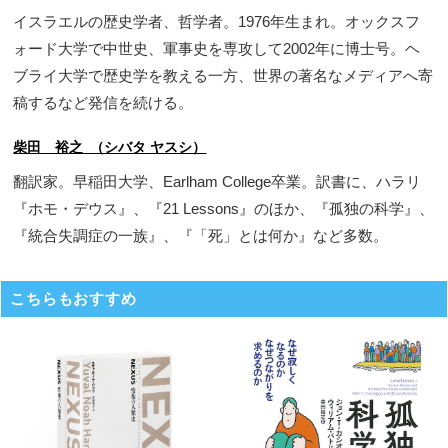
イスラエルの歴史学者、哲学者。1976年生まれ。オックスフ
ォード大学で中世史、軍事史を専攻して2002年に博士号。ヘ
ブライ大学で歴史学を教える一方、世界の著名なメディアへ寄
稿するなど発信を続ける。
柴田 裕之 （シバタ ヤスシ）
翻訳家。早稲田大学、Earlham College卒業。訳書に、ハラリ
『ホモ・デウス』、『21 Lessons』のほか、『孤独の科学』、
『統合失調症の一族』、『「死」とは何か』など多数。
こちらもおすすめ