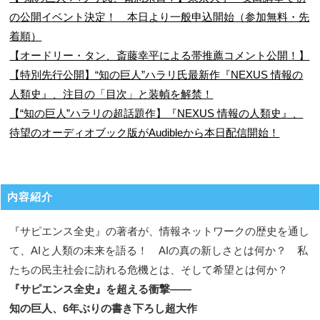
の公開イベント決定！ 本日より一般申込開始（参加無料・先
着順）
【オードリー・タン、斎藤幸平による帯推薦コメント公開！】
【特別先行公開】“知の巨人”ハラリ氏最新作『NEXUS 情報の
人類史』、注目の「目次」と装幀を解禁！
【“知の巨人”ハラリの超話題作】『NEXUS 情報の人類史』、
待望のオーディオブック版がAudibleから本日配信開始！
内容紹介
『サピエンス全史』の著者が、情報ネットワークの歴史を通し
て、AIと人類の未来を語る！ AIの真の新しさとは何か？ 私
たちの民主社会に訪れる危機とは、そして希望とは何か？
『サピエンス全史』を超える衝撃――
知の巨人、6年ぶりの書き下ろし超大作