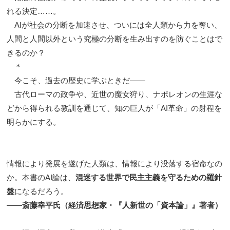
れる決定……。
AIが社会の分断を加速させ、ついには全人類から力を奪い、
人間と人間以外という究極の分断を生み出すのを防ぐことはで
きるのか？
＊
今こそ、過去の歴史に学ぶときだ――
古代ローマの政争や、近世の魔女狩り、ナポレオンの生涯な
どから得られる教訓を通じて、知の巨人が「AI革命」の射程を
明らかにする。
情報により発展を遂げた人類は、情報により没落する宿命なの
か。本書のAI論は、
混迷する世界で民主主義を守るための羅針
盤
になるだろう。
——
斎藤幸平氏（経済思想家・『人新世の「資本論」』著者）