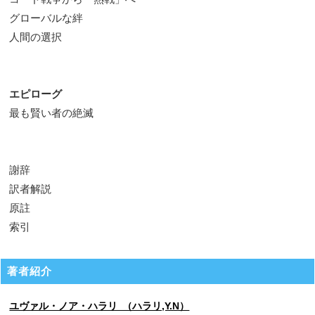
グローバルな絆
人間の選択
エピローグ
最も賢い者の絶滅
謝辞
訳者解説
原註
索引
著者紹介
ユヴァル・ノア・ハラリ （ハラリ,Y.N）