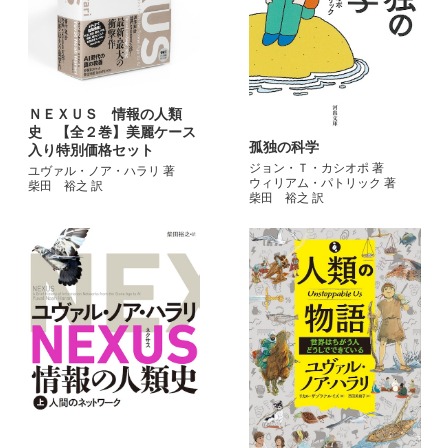
ＮＥＸＵＳ 情報の人類
史 【全２巻】美麗ケース
孤独の科学
入り特別価格セット
ジョン・Ｔ・カシオポ 著
ユヴァル・ノア・ハラリ 著
ウィリアム・パトリック 著
柴田 裕之 訳
柴田 裕之 訳