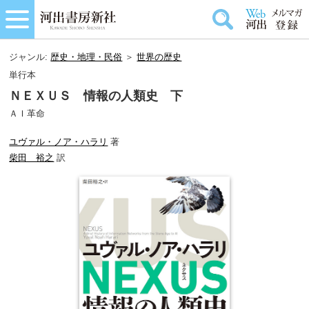
ジャンル:
歴史・地理・民俗
＞
世界の歴史
単行本
ＮＥＸＵＳ 情報の人類史 下
ＡＩ革命
ユヴァル・ノア・ハラリ
著
柴田 裕之
訳