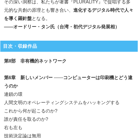
その深い洞察は、私たちが著書『PLURALITY』で提唱する多
元的な共創の原理とも響き合い、
進化するデジタル時代で人々
を導く羅針盤
となる。
——オードリー・タン氏（台湾・初代デジタル発展相）
目次・収録作品
第II部 非有機的ネットワーク
第6章 新しいメンバー
――
コンピューターは印刷機とどう違
うのか
連鎖の環
人間文明のオペレーティングシステムをハッキングする
これから何が起こるのか?
誰が責任を取るのか?
右も左も
技術決定論は無用