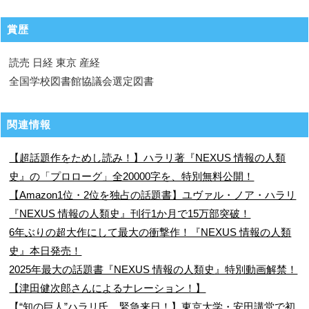
賞歴
読売 日経 東京 産経
全国学校図書館協議会選定図書
関連情報
【超話題作をためし読み！】ハラリ著『NEXUS 情報の人類
史』の「プロローグ」全20000字を、特別無料公開！
【Amazon1位・2位を独占の話題書】ユヴァル・ノア・ハラリ
『NEXUS 情報の人類史』刊行1か月で15万部突破！
6年ぶりの超大作にして最大の衝撃作！『NEXUS 情報の人類
史』本日発売！
2025年最大の話題書『NEXUS 情報の人類史』特別動画解禁！
【津田健次郎さんによるナレーション！】
【“知の巨人”ハラリ氏、緊急来日！】東京大学・安田講堂で初