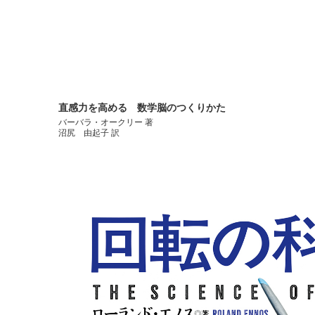
直感力を高める 数学脳のつくりかた
バーバラ・オークリー 著
沼尻 由起子 訳