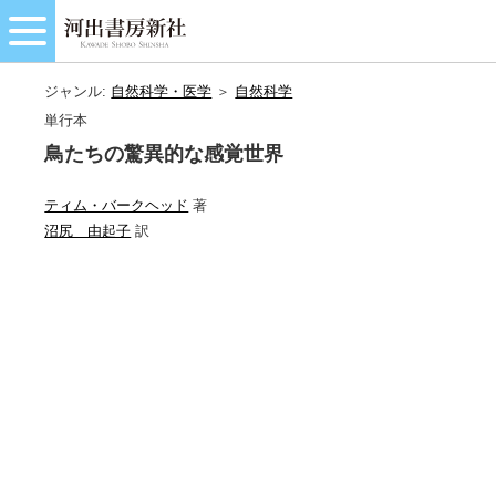
ジャンル:
自然科学・医学
＞
自然科学
単行本
鳥たちの驚異的な感覚世界
ティム・バークヘッド
著
沼尻 由起子
訳