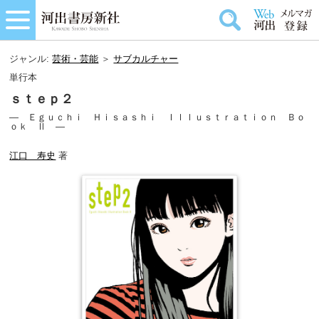
ジャンル:
芸術・芸能
＞
サブカルチャー
単行本
ｓｔｅｐ２
― Ｅｇｕｃｈｉ Ｈｉｓａｓｈｉ Ｉｌｌｕｓｔｒａｔｉｏｎ Ｂｏ
ｏｋ Ⅱ ―
江口 寿史
著