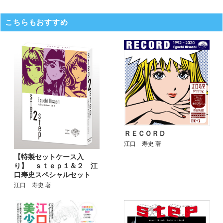
こちらもおすすめ
ＲＥＣＯＲＤ
江口 寿史 著
【特製セットケース入
り】 ｓｔｅｐ１＆２ 江
口寿史スペシャルセット
江口 寿史 著