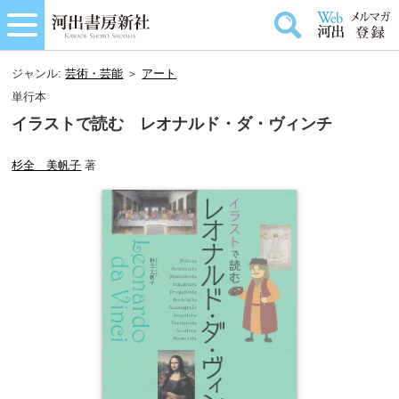
ジャンル:
芸術・芸能
＞
アート
単行本
イラストで読む レオナルド・ダ・ヴィンチ
杉全 美帆子
著