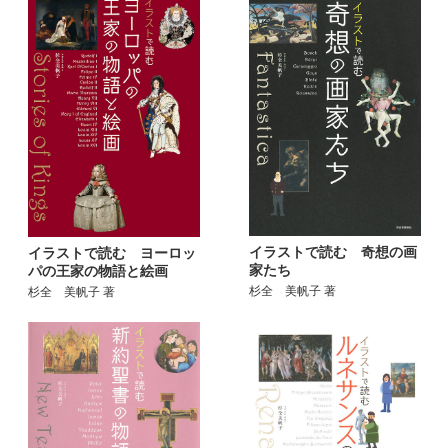
イラストで読む 奇想の画
イラストで読む ヨーロッ
家たち
パの王家の物語と絵画
杉全 美帆子 著
杉全 美帆子 著