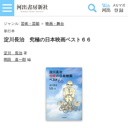
ジャンル:
芸術・芸能
＞
映画・舞台
単行本
淀川長治 究極の日本映画ベスト６６
淀川 長治
著
岡田 喜一郎
編