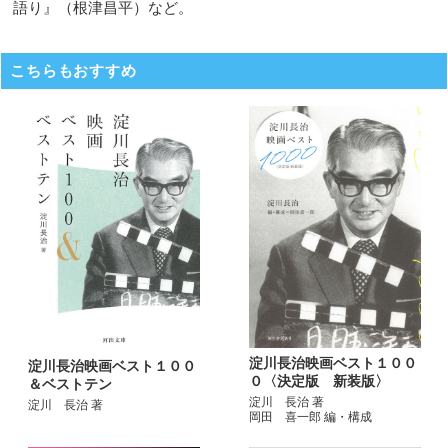
語り』（根津昌平）など。
こちらもおすすめ
淀川長治映画ベスト１００
淀川長治映画ベスト１００
０〈決定版 新装版〉
＆ベストテン
淀川 長治 著
淀川 長治 著
岡田 喜一郎 編・構成