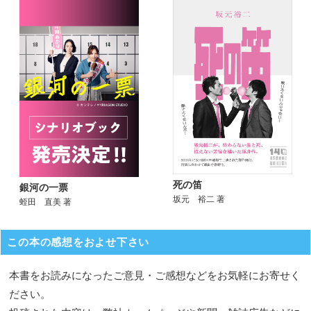
死の笛
銀河の一票
坂元 裕二 著
蛭田 直美 著
この本の感想をおよせ下さい
本書をお読みになったご意見・ご感想などをお気軽にお寄せく
ださい。