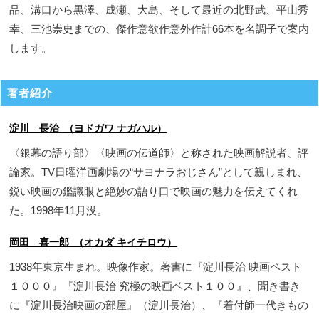
品、溝口から黒澤、成瀬、大島、そして最近の北野武、平山秀
幸、三池崇史までの、傑作意欲作意外作計66本を名調子で案内
します。
著者紹介
淀川 長治 （ヨドガワ ナガハル）
〈銀幕の語り部〉〈映画の伝道師〉と称された映画解説者、評
論家。TV日曜洋画劇場の“サヨナラおじさん”として親しまれ、
鋭い映画の鑑識眼と絶妙の語り口で映画の魅力を伝えてくれ
た。1998年11月没。
岡田 喜一郎 （オカダ キイチロウ）
1938年東京生まれ。映像作家。著書に『淀川長治 映画ベスト
１０００』『淀川長治 究極の映画ベスト１００』、聞き書き
に『淀川長治映画の部屋』（淀川長治）、『着付師一代きもの