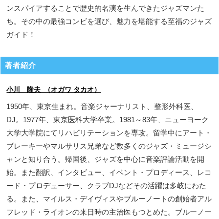
ンスパイアすることで歴史的名演を生んできたジャズマンた
ち。その中の最強コンビを選び、魅力を堪能する至福のジャズ
ガイド！
著者紹介
小川 隆夫 （オガワ タカオ）
1950年、東京生まれ。音楽ジャーナリスト、整形外科医、
DJ。1977年、東京医科大学卒業。1981～83年、ニューヨーク
大学大学院にてリハビリテーションを専攻。留学中にアート・
ブレーキーやマルサリス兄弟など数多くのジャズ・ミュージシ
ャンと知り合う。帰国後、ジャズを中心に音楽評論活動を開
始。また翻訳、インタビュー、イベント・プロディース、レコ
ード・プロデューサー、クラブDJなどその活躍は多岐にわた
る。また、マイルス・デイヴィスやブルーノートの創始者アル
フレッド・ライオンの来日時の主治医もつとめた。ブルーノー