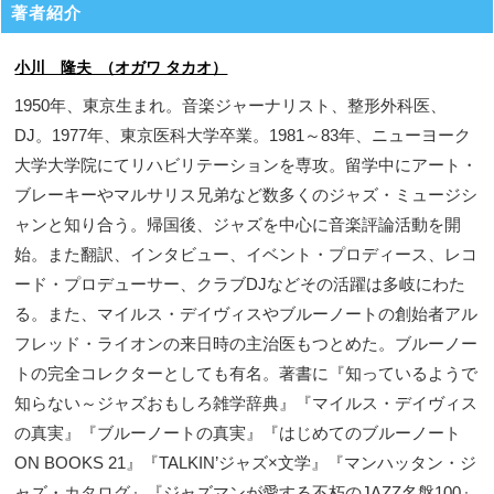
著者紹介
小川 隆夫 （オガワ タカオ）
1950年、東京生まれ。音楽ジャーナリスト、整形外科医、
DJ。1977年、東京医科大学卒業。1981～83年、ニューヨーク
大学大学院にてリハビリテーションを専攻。留学中にアート・
ブレーキーやマルサリス兄弟など数多くのジャズ・ミュージシ
ャンと知り合う。帰国後、ジャズを中心に音楽評論活動を開
始。また翻訳、インタビュー、イベント・プロディース、レコ
ード・プロデューサー、クラブDJなどその活躍は多岐にわた
る。また、マイルス・デイヴィスやブルーノートの創始者アル
フレッド・ライオンの来日時の主治医もつとめた。ブルーノー
トの完全コレクターとしても有名。著書に『知っているようで
知らない～ジャズおもしろ雑学辞典』『マイルス・デイヴィス
の真実』『ブルーノートの真実』『はじめてのブルーノート
ON BOOKS 21』『TALKIN’ジャズ×文学』『マンハッタン・ジ
ャズ・カタログ』『ジャズマンが愛する不朽のJAZZ名盤100』