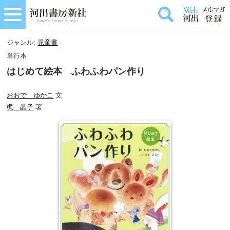
ジャンル:
児童書
単行本
はじめて絵本 ふわふわパン作り
おおで ゆかこ
文
梶 晶子
著