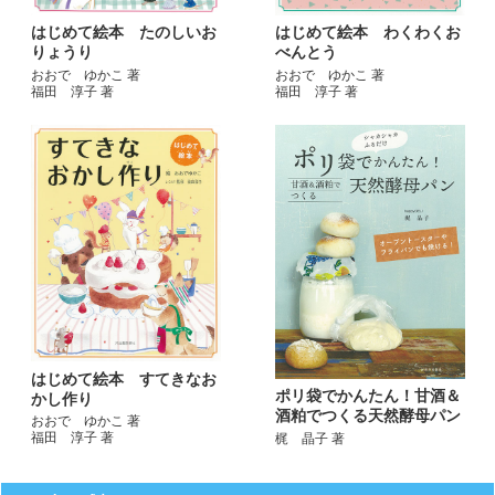
はじめて絵本 たのしいお
はじめて絵本 わくわくお
りょうり
べんとう
おおで ゆかこ 著
おおで ゆかこ 著
福田 淳子 著
福田 淳子 著
はじめて絵本 すてきなお
ポリ袋でかんたん！甘酒＆
かし作り
酒粕でつくる天然酵母パン
おおで ゆかこ 著
福田 淳子 著
梶 晶子 著