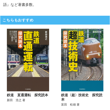
語』など著書多数。
こちらもおすすめ
鉄道〈超〉技術史 探究読
鉄道 直通運転 探究読本
本
新田 浩之 著
富田 松雄 著