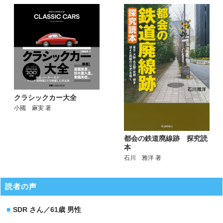
クラシックカー大全
小國 麻実 著
都会の鉄道廃線跡 探究読
本
石川 雅洋 著
読者の声
SDR さん／61歳 男性