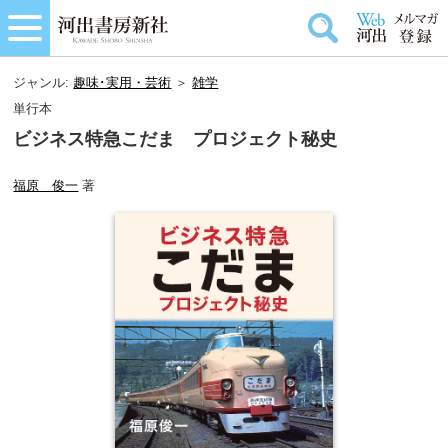
ジャンル:
趣味･実用・芸術
＞
雑学
単行本
ビジネス特急こだま プロジェクト秘史
福原 俊一
著