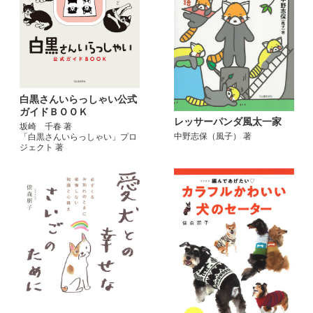
白黒さんいらっしゃい公式
ガイドＢＯＯＫ
レッサーパンダ風太一家
坂崎 千春 著
中野志保（風子） 著
「白黒さんいらっしゃい」プロ
ジェクト 著