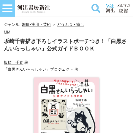
ジャンル:
趣味･実用・芸術
＞
どうぶつ・癒し
MM
坂崎千春描き下ろしイラストポーチつき！「白黒さ
んいらっしゃい」公式ガイドＢＯＯＫ
坂崎 千春
著
「白黒さんいらっしゃい」プロジェクト
著