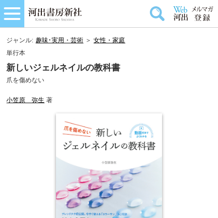
ジャンル:
趣味･実用・芸術
＞
女性・家庭
単行本
新しいジェルネイルの教科書
爪を傷めない
小笠原 弥生
著