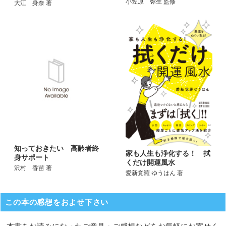
小笠原 弥生 監修
大江 身奈 著
知っておきたい 高齢者終
家も人生も浄化する！ 拭
身サポート
くだけ開運風水
沢村 香苗 著
愛新覚羅 ゆうはん 著
この本の感想をおよせ下さい