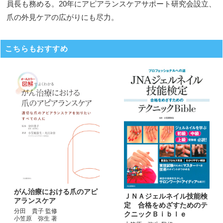
員長も務める。20年にアピアランスケアサポート研究会設立、
爪の外見ケアの広がりにも尽力。
こちらもおすすめ
がん治療における爪のアピ
ＪＮＡジェルネイル技能検
アランスケア
定 合格をめざすためのテ
分田 貴子 監修
クニックＢｉｂｌｅ
小笠原 弥生 著