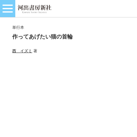
単行本
作ってあげたい猫の首輪
西 イズミ
著