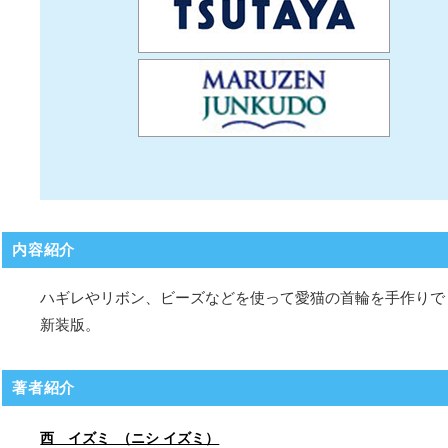
内容紹介
ハギレやリボン、ビーズなどを使って愛猫の首輪を手作りで
新装版。
著者紹介
西 イズミ （ニシ イズミ）