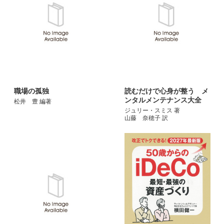
職場の孤独
読むだけで心身が整う メ
ンタルメンテナンス大全
松井 豊 編著
ジュリー・スミス 著
山藤 奈穂子 訳