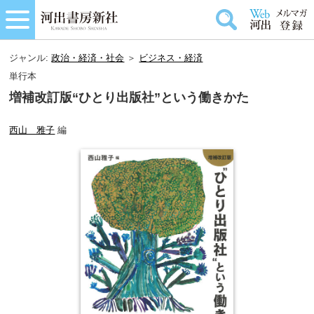
ジャンル:
政治・経済・社会
＞
ビジネス・経済
単行本
増補改訂版“ひとり出版社”という働きかた
西山 雅子
編