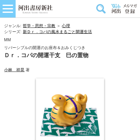
ジャンル:
哲学・思想・宗教
＞
心理
シリーズ:
新Ｄｒ．コパの風水まるごと開運生活
MM
リバーシブルの開運のお座布＆おみくじつき
Ｄｒ．コパの開運干支 巳の置物
小林 祥晃
著