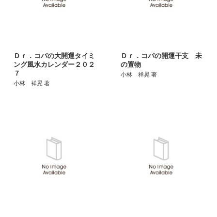
Ｄｒ．コパの大開運タイミ
Ｄｒ．コパの開運干支 未
ング風水カレンダー２０２
の置物
７
小林 祥晃 著
小林 祥晃 著