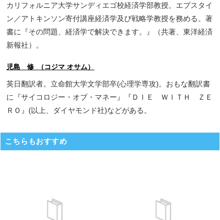
カリフォルニア大学サンディエゴ校経済学部教授。エプスタイ
ン／アトキンソン寄付講座経済学及び戦略学教授を務める。著
書に『その問題、経済学で解決できます。』（共著、東洋経済
新報社）。
児島 修 （コジマ オサム）
英日翻訳者。立命館大学文学部卒(心理学専攻)。おもな翻訳書
に『サイコロジー・オブ・マネー』『ＤＩＥ ＷＩＴＨ ＺＥ
ＲＯ』(以上、ダイヤモンド社)などがある。
こちらもおすすめ