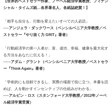
【世界的ベストセラー作家、ノーベル経済学賞教授、フィナン
シャル・タイムズ紙…各界著名人、各紙誌絶賛！】
「相手も自分も、行動を変えたいすべての人必読」
──
アンジェラ・ダックワース（ペンシルベニア大学教授／ベ
ストセラー『やり抜く力 GRIT』著者）
「行動経済学の第一人者が、富、成功、幸福、健康を最大化す
る方法をあなたに伝える！」
——
アダム・グラント（ペンシルベニア大学教授／ベストセラ
ー『Think Again』著者）
「学術的にも信頼できるし、実際の場面で役に立つ。本書を読
めば、人を動かすインセンティブの仕組みがわかる」
──
アルビン・ロス（スタンフォード大学教授／2012年ノーベ
ル経済学賞受賞）