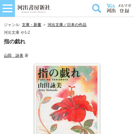
ジャンル:
文庫・新書
＞
河出文庫／日本の作品
河出文庫 や1-2
指の戯れ
山田 詠美
著