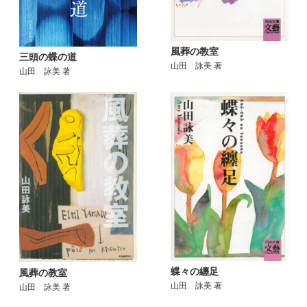
風葬の教室
三頭の蝶の道
山田 詠美 著
山田 詠美 著
蝶々の纏足
風葬の教室
山田 詠美 著
山田 詠美 著