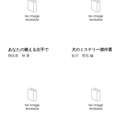
あなたの燃える左手で
犬のミステリー傑作選
朝比奈 秋 著
鮎川 哲也 編