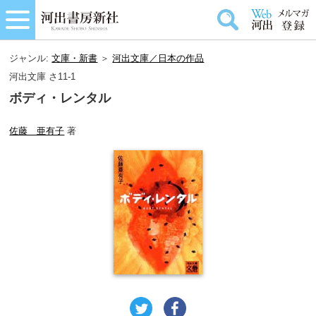
ジャンル:
文庫・新書
＞
河出文庫／日本の作品
河出文庫 さ11-1
ボディ・レンタル
佐藤 亜有子
著