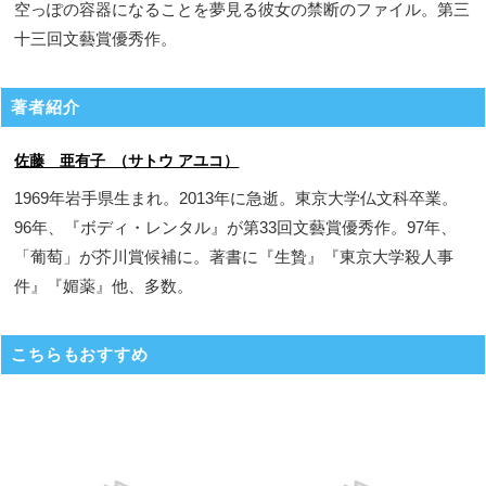
空っぽの容器になることを夢見る彼女の禁断のファイル。第三
十三回文藝賞優秀作。
著者紹介
佐藤 亜有子 （サトウ アユコ）
1969年岩手県生まれ。2013年に急逝。東京大学仏文科卒業。
96年、『ボディ・レンタル』が第33回文藝賞優秀作。97年、
「葡萄」が芥川賞候補に。著書に『生贄』『東京大学殺人事
件』『媚薬』他、多数。
こちらもおすすめ