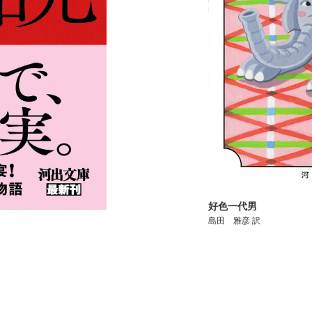
好色一代男
島田 雅彦 訳