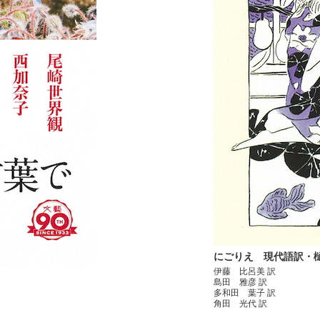
にごりえ 現代語訳・
伊藤 比呂美 訳
島田 雅彦 訳
多和田 葉子 訳
角田 光代 訳