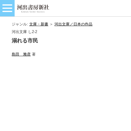
ジャンル:
文庫・新書
＞
河出文庫／日本の作品
河出文庫 し2-2
溺れる市民
島田 雅彦
著