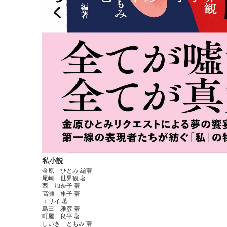
私小説
金原 ひとみ 編著
尾崎 世界観 著
西 加奈子 著
高瀬 隼子 著
エリイ 著
島田 雅彦 著
町屋 良平 著
しいき ともみ 著