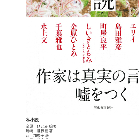
私小説
金原 ひとみ 編著
尾崎 世界観 著
西 加奈子 著