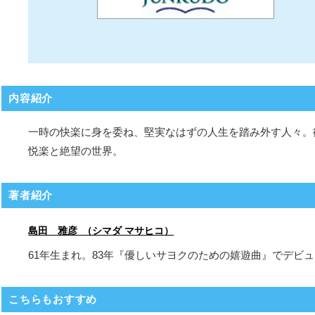
内容紹介
一時の快楽に身を委ね、堅実なはずの人生を踏み外す人々。
悦楽と絶望の世界。
著者紹介
島田 雅彦 （シマダ マサヒコ）
61年生まれ。83年『優しいサヨクのための嬉遊曲』でデ
こちらもおすすめ