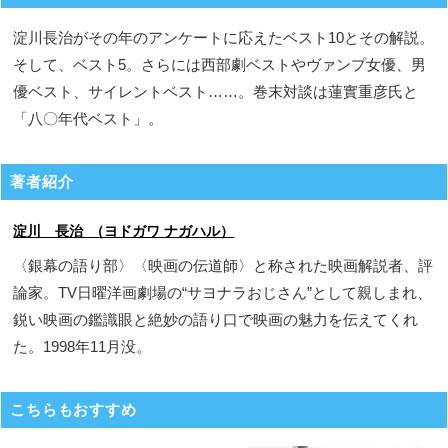
淀川長治がその年のアンケートに応えたベスト10とその解説。
そして、ベスト5。さらには西部劇ベストやヴァンプ女優、男
優ベスト、サイレントベスト……。巻末対談は蓮實重彦氏と
「八〇年代ベスト」。
著者紹介
淀川 長治 （ヨドガワ ナガハル）
〈銀幕の語り部〉〈映画の伝道師〉と称された映画解説者、評
論家。TV日曜洋画劇場の“サヨナラおじさん”として親しまれ、
鋭い映画の鑑識眼と絶妙の語り口で映画の魅力を伝えてくれ
た。1998年11月没。
こちらもおすすめ