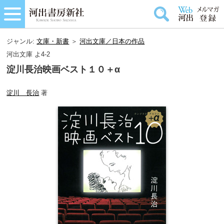
ジャンル:
文庫・新書
＞
河出文庫／日本の作品
河出文庫 よ4-2
淀川長治映画ベスト１０＋α
淀川 長治
著