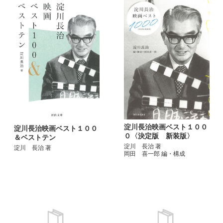
淀川長治映画ベスト１００
淀川長治映画ベスト１００
０〈決定版 新装版〉
＆ベストテン
淀川 長治 著
淀川 長治 著
岡田 喜一郎 編・構成