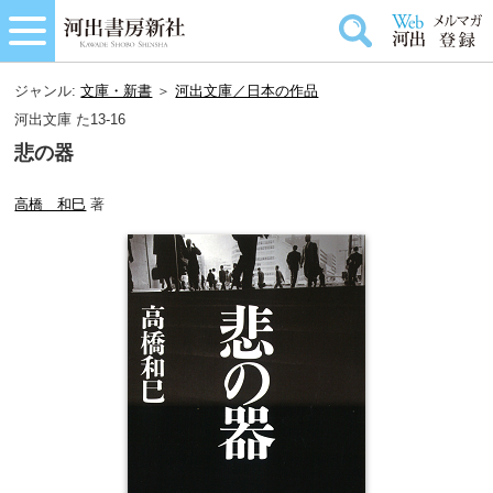
ジャンル:
文庫・新書
＞
河出文庫／日本の作品
河出文庫 た13-16
悲の器
高橋 和巳
著