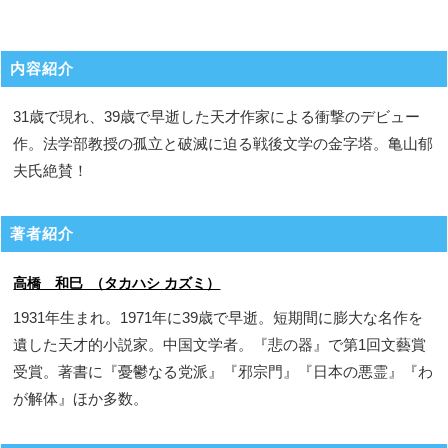
内容紹介
31歳で現れ、39歳で早逝した天才作家による衝撃のデビュー
作。法学部教授の孤立と破滅に迫る戦後文学の金字塔。亀山郁
夫氏絶賛！
著者紹介
高橋 和巳 （タカハシ カズミ）
1931年生まれ。1971年に39歳で早逝。短期間に膨大な名作を
遺した天才的小説家。中国文学者。『悲の器』で第1回文藝賞
受賞。著書に『憂鬱なる党派』『邪宗門』『日本の悪霊』『わ
が解体』ほか多数。