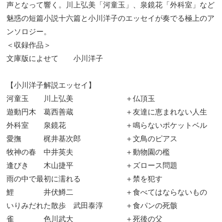
声となって響く。川上弘美「河童玉」、泉鏡花「外科室」など
魅惑の短篇小説十六篇と小川洋子のエッセイが奏でる極上のア
ンソロジー。
＜収録作品＞
文庫版によせて 小川洋子
【小川洋子解説エッセイ】
河童玉 川上弘美 ＋仏頂玉
遊動円木 葛西善蔵 ＋友達に恵まれない人生
外科室 泉鏡花 ＋鳴らないポケットベル
愛撫 梶井基次郎 ＋文鳥のピアス
牧神の春 中井英夫 ＋動物園の檻
逢びき 木山捷平 ＋ズロース問題
雨の中で最初に濡れる ＋禁を犯す
鯉 井伏鱒二 ＋食べてはならないもの
いりみだれた散歩 武田泰淳 ＋食パンの死骸
雀 色川武大 ＋死後の父