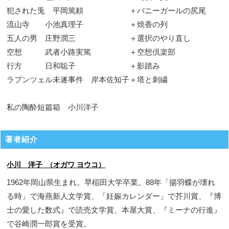
犯された兎 平岡篤頼 ＋バニーガールの尻尾
流山寺 小池真理子 ＋焼香の列
五人の男 庄野潤三 ＋選択のやり直し
空想 武者小路実篤 ＋空想倶楽部
行方 日和聡子 ＋影踏み
ラプンツェル未遂事件 岸本佐知子＋塔と刺繍
私の陶酔短篇箱 小川洋子
著者紹介
小川 洋子 （オガワ ヨウコ）
1962年岡山県生まれ。早稲田大学卒業。88年「揚羽蝶が壊れ
る時」で海燕新人文学賞、「妊娠カレンダー」で芥川賞、『博
士の愛した数式』で読売文学賞、本屋大賞、『ミーナの行進』
で谷崎潤一郎賞を受賞。