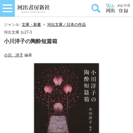
ジャンル:
文庫・新書
＞
河出文庫／日本の作品
河出文庫 お27-3
小川洋子の陶酔短篇箱
小川 洋子
編著