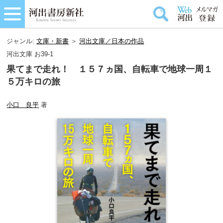
ジャンル:
文庫・新書
＞
河出文庫／日本の作品
河出文庫 お39-1
果てまで走れ！ １５７ヵ国、自転車で地球一周１
５万キロの旅
小口 良平
著