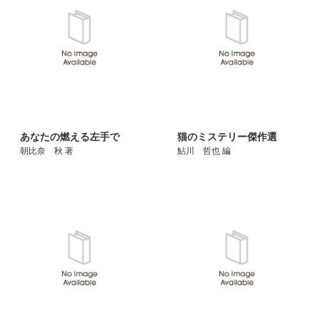
あなたの燃える左手で
猫のミステリー傑作選
朝比奈 秋 著
鮎川 哲也 編