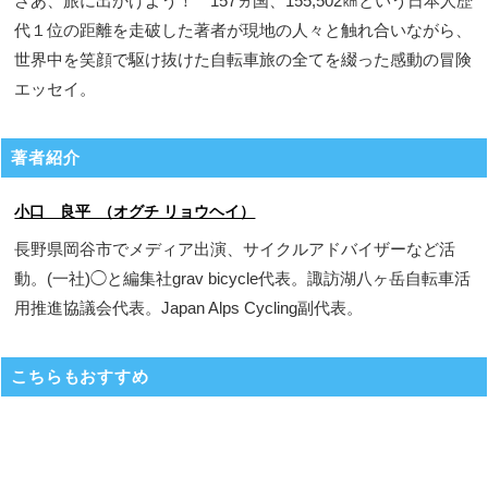
さあ、旅に出かけよう！ 157ヵ国、155,502㎞という日本人歴
代１位の距離を走破した著者が現地の人々と触れ合いながら、
世界中を笑顔で駆け抜けた自転車旅の全てを綴った感動の冒険
エッセイ。
著者紹介
小口 良平 （オグチ リョウヘイ）
長野県岡谷市でメディア出演、サイクルアドバイザーなど活
動。(一社)◯と編集社grav bicycle代表。諏訪湖八ヶ岳自転車活
用推進協議会代表。Japan Alps Cycling副代表。
こちらもおすすめ