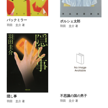
バックミラー
ポルシェ太郎
羽田 圭介 著
羽田 圭介 著
不思議の国の男子
隠し事
羽田 圭介 著
羽田 圭介 著