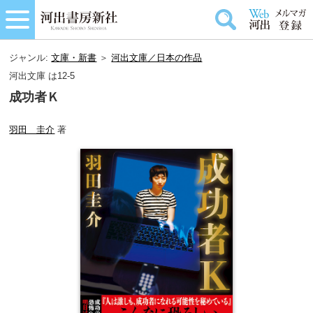
ジャンル:
文庫・新書
＞
河出文庫／日本の作品
河出文庫 は12-5
成功者Ｋ
羽田 圭介
著