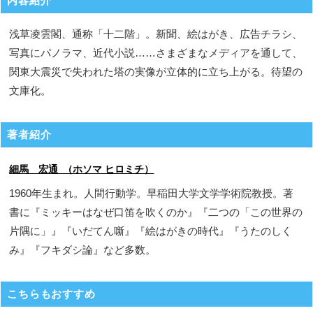
内容紹介
浅草凌雲閣、通称「十二階」。新聞、絵はがき、広告チラシ、
写真にパノラマ、近代小説……さまざまなメディアを通して、
関東大震災で失われた塔の実像が立体的に立ち上がる。待望の
文庫化。
著者紹介
細馬 宏通 （ホソマ ヒロミチ）
1960年生まれ。人間行動学。早稲田大学文学学術院教授。著
書に『ミッキーはなぜ口笛を吹くのか』『二つの「この世界の
片隅に」』『いだてん噺』『絵はがきの時代』『うたのしく
み』『フキダシ論』など多数。
こちらもおすすめ