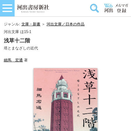
ジャンル:
文庫・新書
＞
河出文庫／日本の作品
河出文庫 ほ15-1
浅草十二階
塔とまなざしの近代
細馬 宏通
著