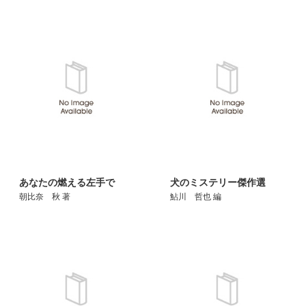
あなたの燃える左手で
犬のミステリー傑作選
朝比奈 秋 著
鮎川 哲也 編