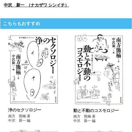
中沢 新一 （ナカザワ シンイチ）
こちらもおすすめ
浄のセクソロジー
動と不動のコスモロジー
南方 熊楠 著
南方 熊楠 著
中沢 新一 編
中沢 新一 編