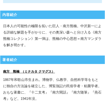
内容紹介
日本人の可能性の極限を拓いた巨人・南方熊楠。中沢新一によ
る詳細な解題を手がかりに、その奥深い森へと分け入る《南方
熊楠コレクション》第一弾は、熊楠の中心思想＝南方マンダラ
を解き明かす。
著者紹介
南方 熊楠 （ミナカタ クマグス）
1867年和歌山市生まれ。博物学、仏教学、自然科学等をもと
に独自の方法論を確立した、博覧強記の民俗学者・粘菌学者。
おもな著書に、『十二支考』『南方閑話』『南方随筆』『燕石
考』など。1941年没。