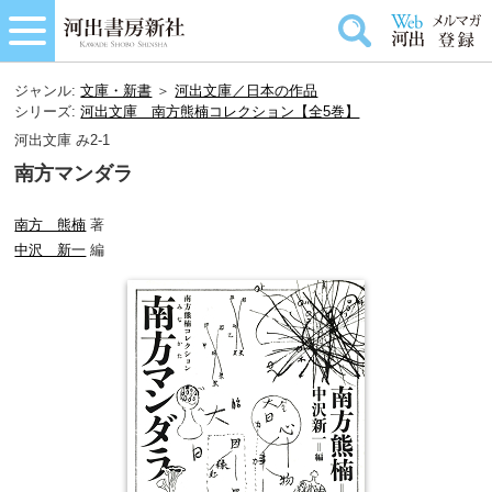
ジャンル:
文庫・新書
＞
河出文庫／日本の作品
シリーズ:
河出文庫 南方熊楠コレクション【全5巻】
河出文庫 み2-1
南方マンダラ
南方 熊楠
著
中沢 新一
編