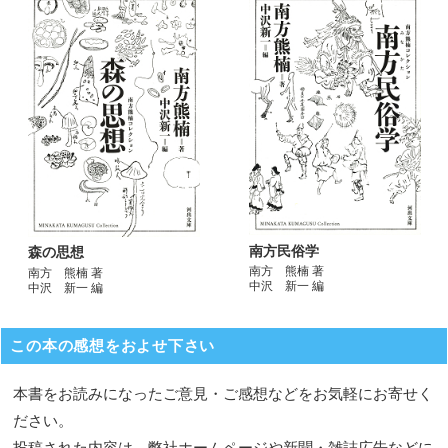
南方民俗学
森の思想
南方 熊楠 著
南方 熊楠 著
中沢 新一 編
中沢 新一 編
この本の感想をおよせ下さい
本書をお読みになったご意見・ご感想などをお気軽にお寄せく
ださい。
投稿された内容は、弊社ホームページや新聞・雑誌広告などに