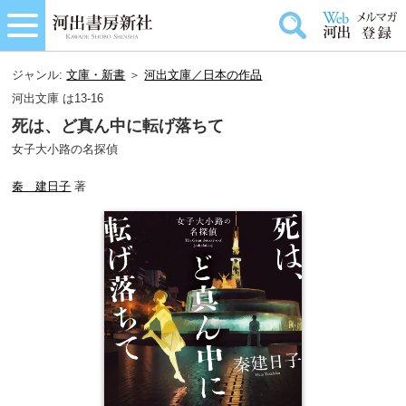
ジャンル:
文庫・新書
＞
河出文庫／日本の作品
河出文庫 は13-16
死は、ど真ん中に転げ落ちて
女子大小路の名探偵
秦 建日子
著