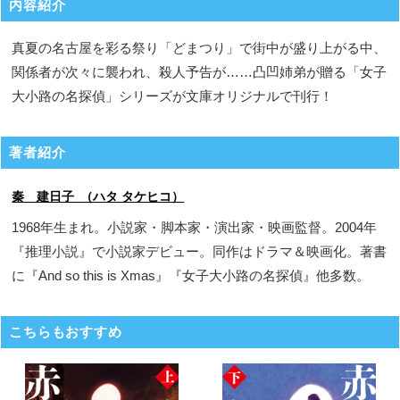
内容紹介
真夏の名古屋を彩る祭り「どまつり」で街中が盛り上がる中、
関係者が次々に襲われ、殺人予告が……凸凹姉弟が贈る「女子
大小路の名探偵」シリーズが文庫オリジナルで刊行！
著者紹介
秦 建日子 （ハタ タケヒコ）
1968年生まれ。小説家・脚本家・演出家・映画監督。2004年
『推理小説』で小説家デビュー。同作はドラマ＆映画化。著書
に『And so this is Xmas』『女子大小路の名探偵』他多数。
こちらもおすすめ