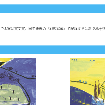
旅』で太宰治賞受賞。同年発表の『戦艦武蔵』で記録文学に新境地を