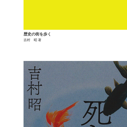
歴史の街を歩く
吉村 昭 著