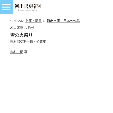
ジャンル:
文庫・新書
＞
河出文庫／日本の作品
河出文庫 よ15-4
雪の火祭り
吉村昭初期中篇・短篇集
吉村 昭
著