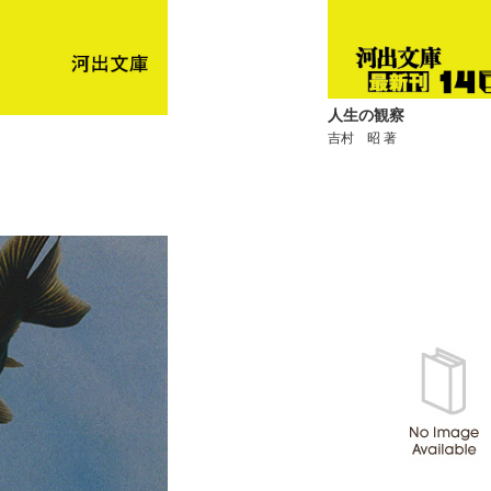
人生の観察
吉村 昭 著