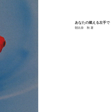
あなたの燃える左手で
朝比奈 秋 著