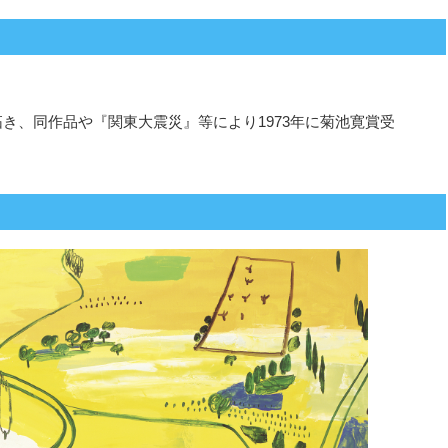
拓き、同作品や『関東大震災』等により1973年に菊池寛賞受