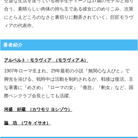
空虚な生活を送っている画学生ディーノは17歳のモデルと知り
合う。素晴らしい肉体の持ち主である彼女にのめりこみ、次第
にとらえどころのなさと裏切りに翻弄されていく。巨匠モラヴ
ィアの代表作。
著者紹介
アルベルト・モラヴィア （モラヴィア,A）
1907年ローマ生まれ。29年最初の小説『無関心な人びと』で
脚光を浴びる。戦時中は活動を制約されるが、戦後は復活。主
な著書に『めざめ』『ローマの女』『倦怠』『豹女』など。国
際ペンクラブ会長としても活躍。
河盛 好蔵 （カワモリ ヨシゾウ）
脇 功 （ワキ イサオ）