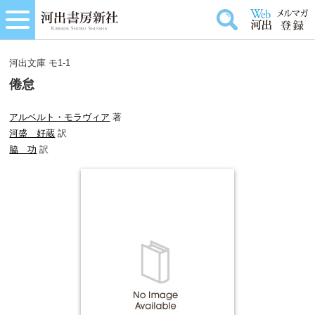
河出文庫 モ1-1
倦怠
アルベルト・モラヴィア
著
河盛 好蔵
訳
脇 功
訳