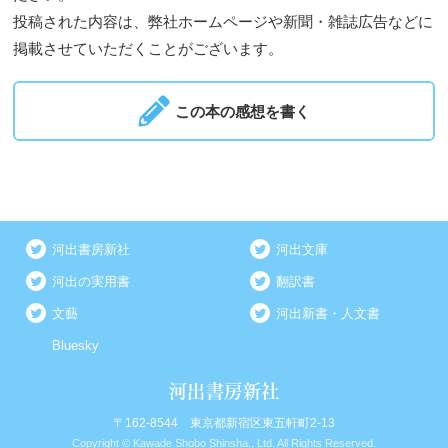
投稿された内容は、弊社ホームページや新聞・雑誌広告などに
掲載させていただくことがございます。
この本の感想を書く
河出書房新社
河出文庫
河出の実用書
翻訳書
文藝
河出新書・人文書
Bluesky
〒162-8544 東京都新宿区東五軒町2-13
Copyright © Kawade Shobo Shinsha., Ltd. All Rights Reserved.