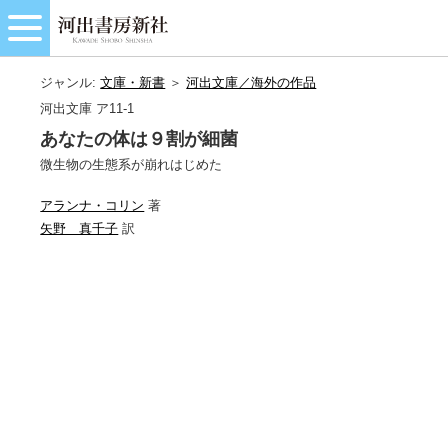
ジャンル:
文庫・新書
＞
河出文庫／海外の作品
河出文庫 ア11-1
あなたの体は９割が細菌
微生物の生態系が崩れはじめた
アランナ・コリン
著
矢野 真千子
訳