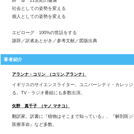
終 章 21世紀の健康
社会としての姿勢を変える
個人としての姿勢を変える
エピローグ 100%の世話をする
謝辞／訳者あとがき／参考文献／図版出典
著者紹介
アランナ・コリン （コリン,アランナ）
イギリスのサイエンスライター。ユニバーシティ・カレッジ
る。TV・ラジオ番組にも多数出演。
矢野 真千子 （ヤノ マチコ）
翻訳家。訳書に『植物はそこまで知っている』、『解剖医ジ
医療革命』など多数。