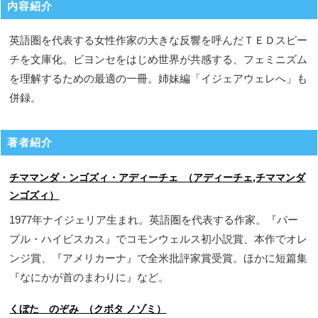
内容紹介
英語圏を代表する女性作家の大きな反響を呼んだＴＥＤスピー
チを文庫化。ビヨンセをはじめ世界が共感する、フェミニズム
を理解するための最適の一冊。姉妹編「イジェアウェレへ」も
併録。
著者紹介
チママンダ・ンゴズィ・アディーチェ （アディーチェ,チママンダ
ンゴズィ）
1977年ナイジェリア生まれ。英語圏を代表する作家。『パー
プル・ハイビスカス』でコモンウェルス初小説賞、本作でオレ
ンジ賞、『アメリカーナ』で全米批評家賞受賞。ほかに短篇集
『なにかが首のまわりに』など。
くぼた のぞみ （クボタ ノゾミ）