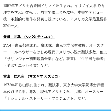
1957年アメリカ合衆国イリノイ州生まれ。イリノイ大学で物
理学を学ぶが文転し、同大で修士号を取得。本書でデビュー
後、革新的な著作を発表し続けている、アメリカ文学最重要作
家の一人。
柴田 元幸 （シバタ モトユキ）
1954年東京都生まれ。翻訳家、東京大学名誉教授。オースタ
ー、ミルハウザーをはじめ現代アメリカ小説の翻訳多数。他に
『サリンジャー初期短篇全集』など。著書に『生半可な學者』
（講談社エッセイ賞）など。
前山 佳朱彦 （マエヤマ カズヒコ）
1972年和歌山県に生まれ。翻訳家。東京大学大学院博士課程
単位取得退学。専攻、現代アメリカ文学。共訳にオースター
『ナショナル・ストーリー・プロジェクト』など。