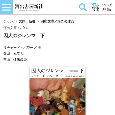
ジャンル:
文庫・新書
＞
河出文庫／海外の作品
河出文庫 ハ10-4
囚人のジレンマ 下
リチャード・パワーズ
著
柴田 元幸
訳
前山 佳朱彦
訳