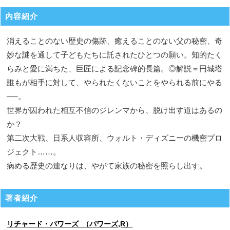
内容紹介
消えることのない歴史の傷跡、癒えることのない父の秘密、奇
妙な謎を通して子どもたちに託されたひとつの願い。知的たく
らみと愛に満ちた、巨匠による記念碑的長篇。◎解説＝円城塔
誰もが相手に対して、やられたくないことをやられる前にやる
──。
世界が囚われた相互不信のジレンマから、脱け出す道はあるの
か？
第二次大戦、日系人収容所、ウォルト・ディズニーの機密プロ
ジェクト……。
病める歴史の連なりは、やがて家族の秘密を照らし出す。
著者紹介
リチャード・パワーズ （パワーズ,R）