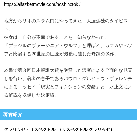
https://alfazbetmovie.com/hoshinotoki/
地方からリオのスラム街にやってきた、天涯孤独のタイピス
ト。
彼女は、自分が不幸であることを、知らなかった。
「ブラジルのヴァージニア・ウルフ」と呼ばれ、カフカやペソ
アと比肩する20世紀の巨匠が最後に遺した奇蹟の傑作。
本書で第８回日本翻訳大賞を受賞した訳者による全面的な見直
しを行い、著者の息子であるパウロ・グルジェウ・ヴァレンチ
によるエッセイ「現実とフィクションの交錯」と、水上文によ
る解説を収録した決定版。
著者紹介
クラリッセ・リスペクトル （リスペクトル,クラリッセ）