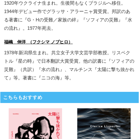
1920年ウクライナ生まれ。生後間もなくブラジルへ移住。
1944年デビュー作でグラッサ・アラーニャ賞受賞。邦訳のあ
る著書に『G・Hの受難／家族の絆』『ソフィアの災難』『水
の流れ』。1977年死去。
福嶋 伸洋 （フクシマ ノブヒロ）
1978年新潟県生まれ。共立女子大学文芸学部教授。リスペク
トル『星の時』で日本翻訳大賞受賞。他の訳書に『ソフィアの
災難』（共訳）『水の流れ』、マルチンス『太陽に撃ち抜かれ
て』等。著書に『ニコの海』等。
こちらもおすすめ