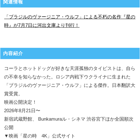
関連情報
「ブラジルのヴァージニア・ウルフ」による不朽の名作『星の
時』が7月7日に河出文庫より刊行！
内容紹介
コーラとホットドッグが好きな天涯孤独のタイピストは、自ら
の不幸を知らなかった。ロシア内戦下ウクライナに生まれた
「ブラジルのヴァージニア・ウルフ」による傑作。日本翻訳大
賞受賞。
映画公開決定！
2026年8月21日〜
新宿武蔵野館、 Bunkamuraル・シネマ 渋⾕宮下ほか全国順次
公開
▼映画「星の時 4K」公式サイト