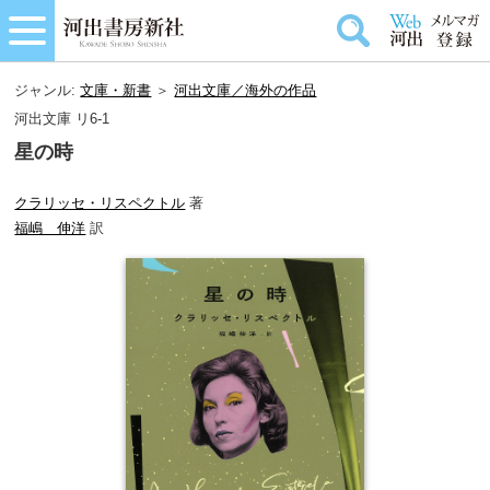
ジャンル:
文庫・新書
＞
河出文庫／海外の作品
河出文庫 リ6-1
星の時
クラリッセ・リスペクトル
著
福嶋 伸洋
訳