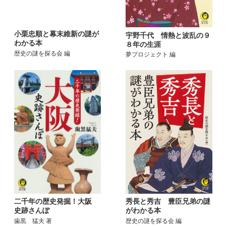
小栗忠順と幕末維新の謎が
宇野千代 情熱と波乱の９
わかる本
８年の生涯
歴史の謎を探る会 編
夢プロジェクト 編
二千年の歴史発掘！大阪
秀長と秀吉 豊臣兄弟の謎
史跡さんぽ
がわかる本
歯黒 猛夫 著
歴史の謎を探る会 編