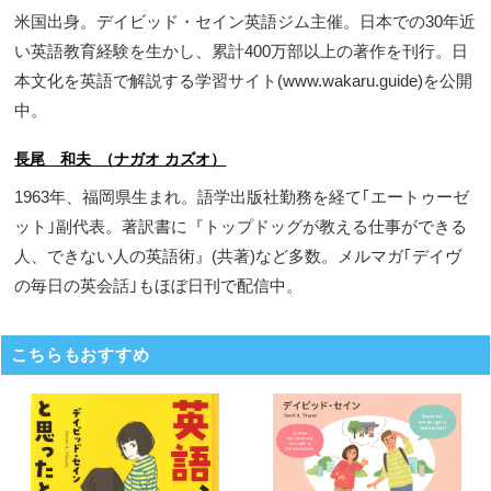
米国出身。デイビッド・セイン英語ジム主催。日本での30年近
い英語教育経験を生かし、累計400万部以上の著作を刊行。日
本文化を英語で解説する学習サイト(www.wakaru.guide)を公開
中。
長尾 和夫 （ナガオ カズオ）
1963年、福岡県生まれ。語学出版社勤務を経て｢エートゥーゼ
ット｣副代表。著訳書に『トップドッグが教える仕事ができる
人、できない人の英語術』(共著)など多数。メルマガ｢デイヴ
の毎日の英会話｣もほぼ日刊で配信中。
こちらもおすすめ