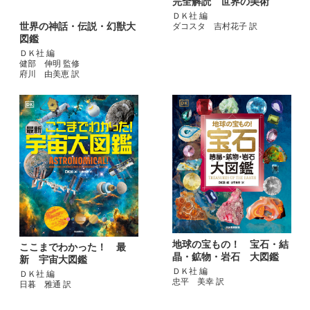
完全解読 世界の美術
ＤＫ社 編
世界の神話・伝説・幻獣大
ダコスタ 吉村花子 訳
図鑑
ＤＫ社 編
健部 伸明 監修
府川 由美恵 訳
地球の宝もの！ 宝石・結
ここまでわかった！ 最
晶・鉱物・岩石 大図鑑
新 宇宙大図鑑
ＤＫ社 編
ＤＫ社 編
忠平 美幸 訳
日暮 雅通 訳