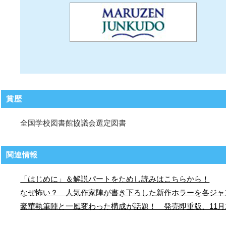
賞歴
全国学校図書館協議会選定図書
関連情報
「はじめに」＆解説パートをためし読みはこちらから！
なぜ怖い？ 人気作家陣が書き下ろした新作ホラーを各ジャ
豪華執筆陣と一風変わった構成が話題！ 発売即重版、11月