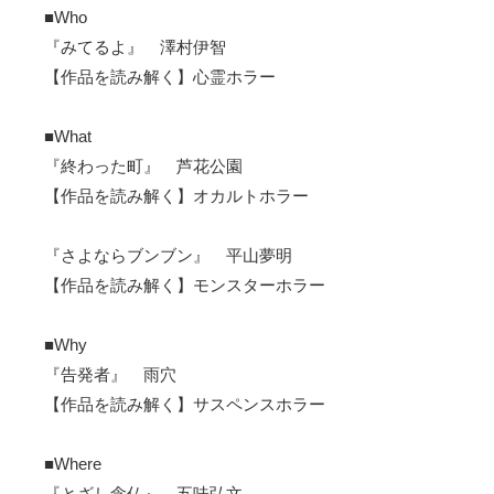
■Who
『みてるよ』 澤村伊智
【作品を読み解く】心霊ホラー
■What
『終わった町』 芦花公園
【作品を読み解く】オカルトホラー
『さよならブンブン』 平山夢明
【作品を読み解く】モンスターホラー
■Why
『告発者』 雨穴
【作品を読み解く】サスペンスホラー
■Where
『とざし念仏』 五味弘文