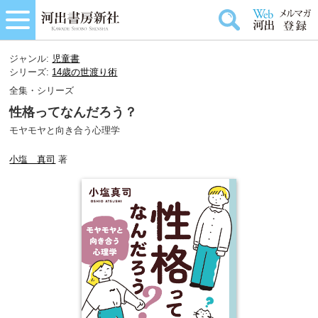
ジャンル:
児童書
シリーズ:
14歳の世渡り術
全集・シリーズ
性格ってなんだろう？
モヤモヤと向き合う心理学
小塩 真司
著