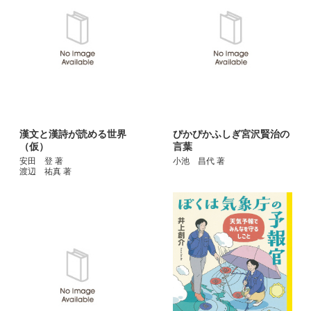
漢文と漢詩が読める世界
ぴかぴかふしぎ宮沢賢治の
（仮）
言葉
安田 登 著
小池 昌代 著
渡辺 祐真 著