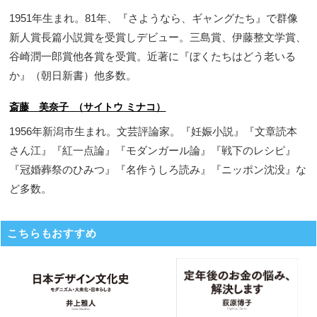
1951年生まれ。81年、『さようなら、ギャングたち』で群像
新人賞長篇小説賞を受賞しデビュー。三島賞、伊藤整文学賞、
谷崎潤一郎賞他各賞を受賞。近著に『ぼくたちはどう老いる
か』（朝日新書）他多数。
斎藤 美奈子 （サイトウ ミナコ）
1956年新潟市生まれ。文芸評論家。『妊娠小説』『文章読本
さん江』『紅一点論』『モダンガール論』『戦下のレシピ』
『冠婚葬祭のひみつ』『名作うしろ読み』『ニッポン沈没』な
ど多数。
こちらもおすすめ