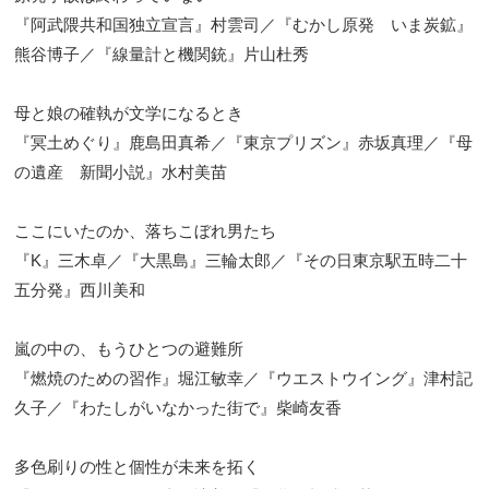
『阿武隈共和国独立宣言』村雲司／『むかし原発 いま炭鉱』
熊谷博子／『線量計と機関銃』片山杜秀
母と娘の確執が文学になるとき
『冥土めぐり』鹿島田真希／『東京プリズン』赤坂真理／『母
の遺産 新聞小説』水村美苗
ここにいたのか、落ちこぼれ男たち
『K』三木卓／『大黒島』三輪太郎／『その日東京駅五時二十
五分発』西川美和
嵐の中の、もうひとつの避難所
『燃焼のための習作』堀江敏幸／『ウエストウイング』津村記
久子／『わたしがいなかった街で』柴崎友香
多色刷りの性と個性が未来を拓く