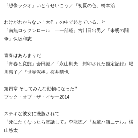
『想像ラジオ』いとうせいこう／『初夏の色』橋本治
わけがわからない「大作」の中で起きていること
『南無ロックンロール二十一部経』古川日出男／『未明の闘
争』保坂和志
青春はあんまりだ
『青春と変態』会田誠／『永山則夫 封印された鑑定記録』堀
川惠子／『世界泥棒』桜井晴也
第四章 そしてみんな動物になった⁉
ブック・オブ・ザ・イヤー2014
ステキな彼女に洗脳されて
『死にたくなったら電話して』李龍徳／『吾輩ハ猫ニナル』横
山悠太