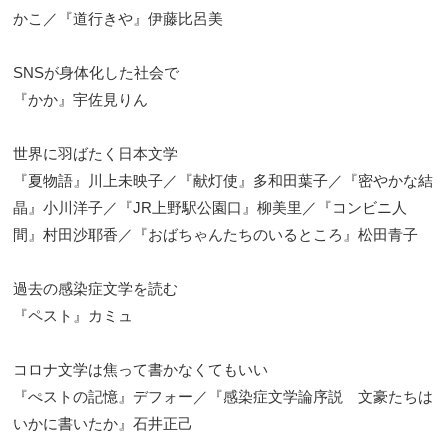
かこ／『道行きや』伊藤比呂美
SNSが身体化した社会で
『かか』宇佐見りん
世界に羽ばたく日本文学
『夏物語』川上未映子／『献灯使』多和田葉子／『密やかな結
晶』小川洋子／『JR上野駅公園口』柳美里／『コンビニ人
間』村田沙耶香／『おばちゃんたちのいるところ』松田青子
過去の感染症文学を読む
『ペスト』カミュ
コロナ文学は焦って書かなくてもいい
『ぺストの記憶』デフォー／『感染症文学論序説 文豪たちは
いかに書いたか』石井正己