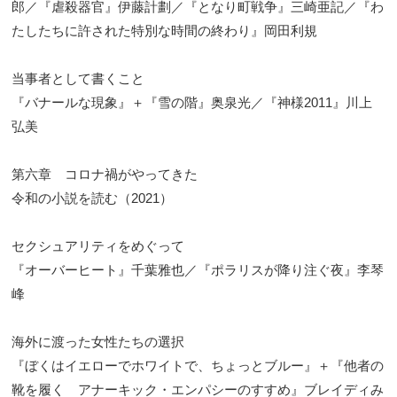
郎／『虐殺器官』伊藤計劃／『となり町戦争』三崎亜記／『わ
たしたちに許された特別な時間の終わり』岡田利規
当事者として書くこと
『バナールな現象』＋『雪の階』奥泉光／『神様2011』川上
弘美
第六章 コロナ禍がやってきた
令和の小説を読む（2021）
セクシュアリティをめぐって
『オーバーヒート』千葉雅也／『ポラリスが降り注ぐ夜』李琴
峰
海外に渡った女性たちの選択
『ぼくはイエローでホワイトで、ちょっとブルー』＋『他者の
靴を履く アナーキック・エンパシーのすすめ』ブレイディみ