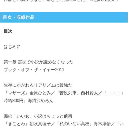
目次・収録作品
目次
はじめに
第一章 震災で小説が読めなくなった
ブック・オブ・ザ・イヤー2011
生存にかかわるリアリズムは最強だ
『マザーズ』金原ひとみ／『苦役列車』西村賢太／『ニコニコ
時給800円』海猫沢めろん
謎の「いい女」小説はちょっと前衛
『きことわ』朝吹真理子／『私のいない高校』青木淳悟／『い