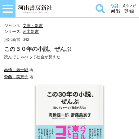
ジャンル:
文庫・新書
シリーズ:
河出新書
河出新書 -043
この３０年の小説、ぜんぶ
読んでしゃべって社会が見えた
高橋 源一郎
著
斎藤 美奈子
著