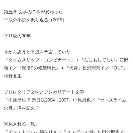
第五章 文学のＯＳが変わった
平成の小説を振り返る（2019）
下り坂の30年
今から思うと平成を予言していた
『タイムスリップ・コンビナート』＋『なにもしてない』笙野
頼子／『親指Pの修業時代』＋『犬身』松浦理恵子／『OUT』
桐野夏生
プロレタリア文学とプレカリアート文学
『中原昌也 作業日誌2004→2007』中原昌也／『ポトスライム
の舟』津村記久子
異化される「私」
『インストール』綿矢りさ／『コンビニ人間』村田沙耶香／