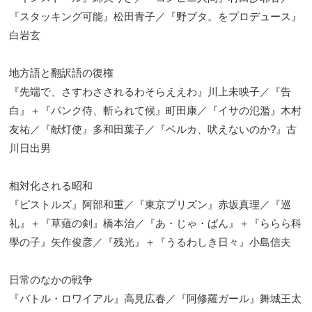
『スタッキング可能』松田青子／『野ブタ。をプロデュース』
白岩玄
地方語と翻訳語の復権
『先端で、さすわさされるわそらええわ』川上未映子／『告
白』＋『パンク侍、斬られて候』町田康／『イサの氾濫』木村
友祐／『献灯使』多和田葉子／『ベルカ、吠えないのか?』古
川日出男
相対化される昭和
『ピストルズ』阿部和重／『東京プリズン』赤坂真理／『巡
礼』＋『草薙の剣』橋本治／『あ・じゃ・ぱん』＋『ららら科
學の子』矢作俊彦／『残光』＋『うるわしき日々』小島信夫
日常のなかの戦争
『バトル・ロワイアル』高見広春／『阿修羅ガール』舞城王太