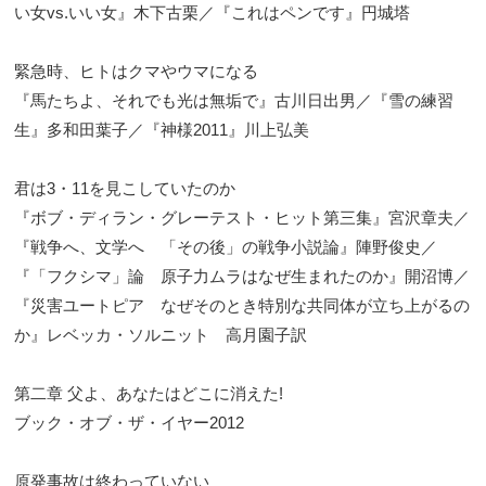
い女vs.いい女』木下古栗／『これはペンです』円城塔
緊急時、ヒトはクマやウマになる
『馬たちよ、それでも光は無垢で』古川日出男／『雪の練習
生』多和田葉子／『神様2011』川上弘美
君は3・11を見こしていたのか
『ボブ・ディラン・グレーテスト・ヒット第三集』宮沢章夫／
『戦争へ、文学へ 「その後」の戦争小説論』陣野俊史／
『「フクシマ」論 原子力ムラはなぜ生まれたのか』開沼博／
『災害ユートピア なぜそのとき特別な共同体が立ち上がるの
か』レベッカ・ソルニット 高月園子訳
第二章 父よ、あなたはどこに消えた!
ブック・オブ・ザ・イヤー2012
原発事故は終わっていない