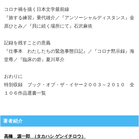
コロナ禍を描く日本文学最前線
『旅する練習』乗代雄介／『アンソーシャルディスタンス』金
原ひとみ／『貝に続く場所にて』石沢麻依
記録を残すことの意義
『仕事本 わたしたちの緊急事態日記』／『コロナ黙示録』海
堂尊／『臨床の砦』夏川草介
おわりに
特別収録 ブック・オブ・ザ・イヤー２００３～２０１０ 全
１０６作品選書一覧
著者紹介
高橋 源一郎 （タカハシ ゲンイチロウ）