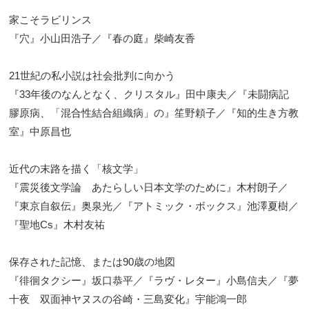
家こそラビリンス
『穴』小山田浩子／『春の庭』柴崎友香
21世紀の私小説は社会批判に向かう
『33年後のなんとなく、クリスタル』田中康夫／『未闘病記
膠原病、「混合性結合組織病」の』笙野頼子／『知的生き方教
室』中原昌也
近代の末路を描く「核文学」
『震災後文学論 あたらしい日本文学のために』木村朗子／
『東京自叙伝』奥泉光／『アトミック・ボックス』池澤夏樹／
『聖地Cs』木村友祐
保存された記憶、または90歳の地図
『徘徊タクシー』坂口恭平／『ラヴ・レター』小島信夫／『夢
十夜 双面神ヤヌスの谷崎・三島変化』宇能鴻一郎