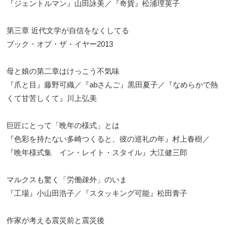
『ジェントルマン』山田詠美／『奇貨』松浦理英子
第三章 近代文学が自信をなくしてる
ブック・オブ・ザ・イヤー2013
母と娘の第二章はけっこう不気味
『爪と目』藤野可織／『abさんご』黒田夏子／『なめらかで熱
くて甘苦しくて』川上弘美
巨匠にとって「晩年の様式」とは
『色彩を持たない多崎つくると、彼の巡礼の年』村上春樹／
『晩年様式集 イン・レイト・スタイル』大江健三郎
マルクスも驚く「労働疎外」のいま
『工場』小山田浩子／『スタッキング可能』松田青子
作家が考える震災前と震災後