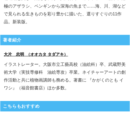
極のアザラシ、ペンギンから深海の魚まで……海、川、湖など
で見られる生きものを彩り豊かに描いた、選りすぐりの11作
品。新装版。
著者紹介
大片 忠明 （オオカタ タダアキ）
イラストレーター。大阪市立工藝高校（油絵科）卒、武蔵野美
術大学（実技専修科 油絵専攻）卒業。ネイチャーアートの創
作活動と共に植物画講師も務める。著書に 『かがくのとも イ
ワシ』（福音館書店）ほか多数。
こちらもおすすめ