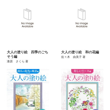
大人の塗り絵 四季のごち
大人の塗り絵 和の花編
そう編
佐々木 由美子 著
漆原 さくら 著