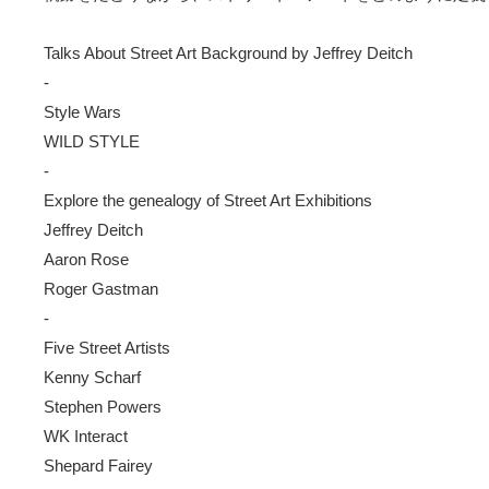
Talks About Street Art Background by Jeffrey Deitch
-
Style Wars
WILD STYLE
-
Explore the genealogy of Street Art Exhibitions
Jeffrey Deitch
Aaron Rose
Roger Gastman
-
Five Street Artists
Kenny Scharf
Stephen Powers
WK Interact
Shepard Fairey