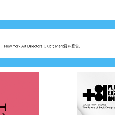
k Art Directors ClubでMerit賞を受賞。