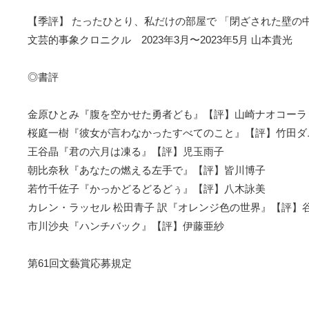
【季評】 たったひとり、私だけの部屋で 「閉ざされた壁の中」
文芸的事象クロニクル 2023年3月〜2023年5月 山本貴光
◎書評
金原ひとみ『腹を空かせた勇者ども』【評】山崎ナオコーラ
桜庭一樹『彼女が言わなかったすべてのこと』【評】竹田ダ
王谷晶『君の六月は凍る』【評】児玉雨子
朝比奈秋『あなたの燃える左手で』【評】皆川博子
若竹千佐子『かっかどるどるどぅ』【評】八木詠美
カレン・ラッセル 松田青子 訳『オレンジ色の世界』【評】
市川沙央『ハンチバック』【評】伊藤亜紗
第61回文藝賞応募規定