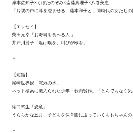
岸本佐知子×くぼたのぞみ×斎藤真理子×八巻美恵
「片隅の声に耳を澄ませる 藤本和子と、同時代の女たちの
【エッセイ】
柴田元幸「お寿司を食べる人 」
井戸川射子「塩は喉を、叫びが喉を」
＊
【短篇】
尾崎世界観「電気の水」
ネット検索に魅入られた少年・藪内賢作。「とんでもなく気
滝口悠生「恐竜」
うららかな五月、子どもを保育園に送っていくももちゃんの
＊