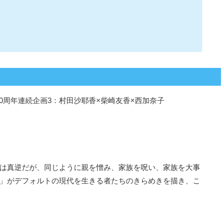
90周年連続企画3：村田沙耶香×柴崎友香×西加奈子
は真逆だが、同じように親を憎み、家族を呪い、家族を大事
」がデフォルトの現代を生きる者たちのきらめきを描き、こ