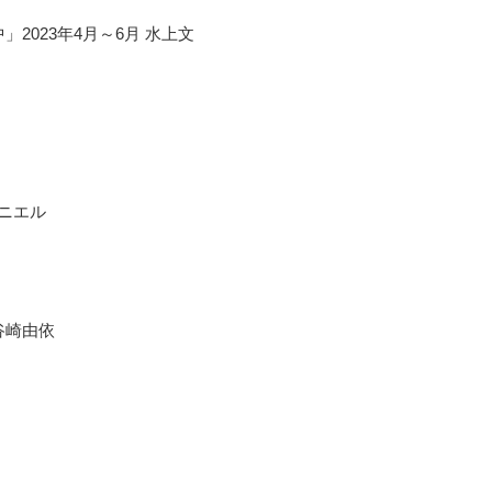
2023年4月～6月 水上文
ニエル
谷崎由依