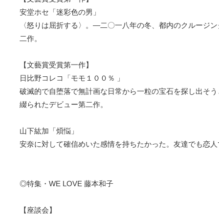
安堂ホセ「迷彩色の男」
〈怒りは屈折する〉。―二〇一八年の冬、都内のクルージン
二作。
【文藝賞受賞第一作】
日比野コレコ「モモ１００％ 」
破滅的で自堕落で無計画な日常から一粒の宝石を探し出そう
綴られたデビュー第二作。
山下紘加「煩悩」
安奈に対して確信めいた感情を持ちたかった。友達でも恋人
◎特集・WE LOVE 藤本和子
【座談会】