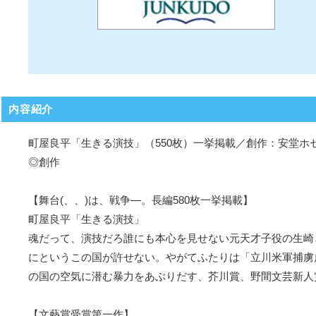
内容紹介
町屋良平「生きる演技」（550枚）一挙掲載／創作：安堂ホセ
◎創作
【舞台(、、)は、戦争―。長編580枚一挙掲載】
町屋良平「生きる演技」
魂だって、演技だろ誰にも本心を見せない元天才子役の生崎
にというこの国が許せない。やがてふたりは「立川米軍捕虜
の国の空気に潜む暴力をあぶりだす、芥川賞、野間文芸新人
【文藝賞受賞第一作】