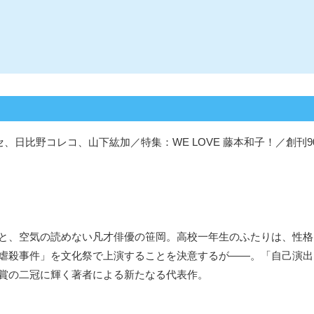
、日比野コレコ、山下紘加／特集：WE LOVE 藤本和子！／創刊
と、空気の読めない凡才俳優の笹岡。高校一年生のふたりは、性格
虐殺事件」を文化祭で上演することを決意するが――。「自己演出
賞の二冠に輝く著者による新たなる代表作。