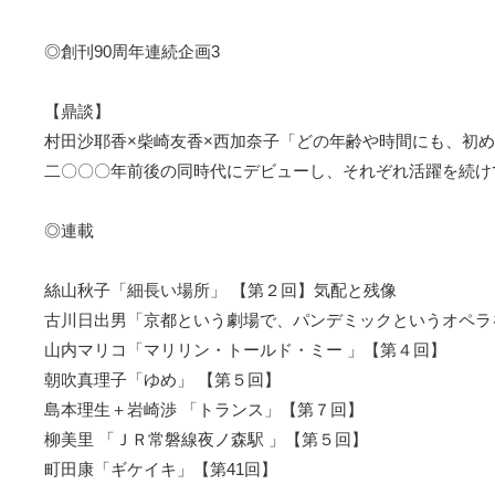
◎創刊90周年連続企画3
【鼎談】
村田沙耶香×柴崎友香×西加奈子「どの年齢や時間にも、初
二〇〇〇年前後の同時代にデビューし、それぞれ活躍を続け
◎連載
絲山秋子「細長い場所」 【第２回】気配と残像
古川日出男「京都という劇場で、パンデミックというオペラ
山内マリコ「マリリン・トールド・ミー 」【第４回】
朝吹真理子「ゆめ」 【第５回】
島本理生＋岩崎渉 「トランス」【第７回】
柳美里 「ＪＲ常磐線夜ノ森駅 」【第５回】
町田康「ギケイキ」【第41回】