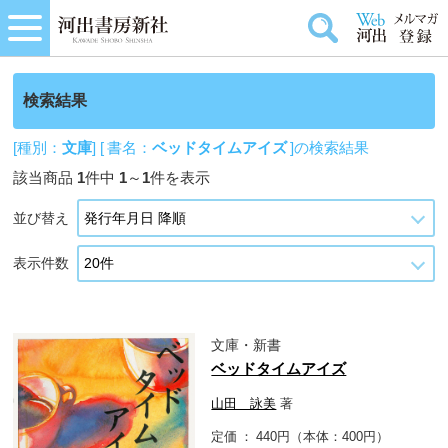
検索結果
[種別：
文庫
] [ 書名：
ベッドタイムアイズ
]の検索結果
該当商品
1
件中
1
～
1
件を表示
並び替え
表示件数
文庫・新書
ベッドタイムアイズ
山田 詠美
著
定価
440円（本体：400円）