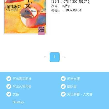
ISBN
978-4-309-40197-3
在庫
×品切
発売日
1987.08.04
«
1
»
河出書房新社
河出文庫
河出の実用書
翻訳書
文藝
河出新書・人文書
Bluesky