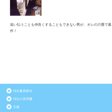
追い払うことも仲良くすることもできない男が、オレの六畳で暮
作！
河出書房新社
河出の実用書
文藝