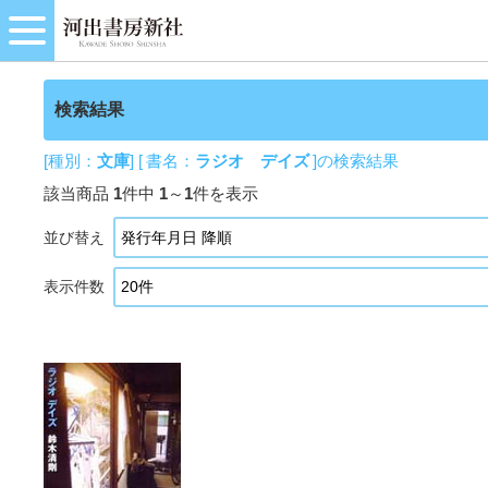
検索結果
[種別：
文庫
] [ 書名：
ラジオ デイズ
]の検索結果
該当商品
1
件中
1
～
1
件を表示
並び替え
表示件数