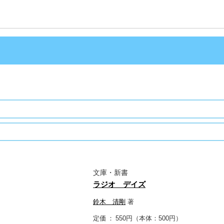
文庫・新書
ラジオ デイズ
鈴木 清剛
著
定価
550円（本体：500円）