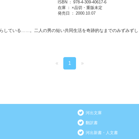
ISBN
978-4-309-40617-6
在庫
×品切・重版未定
発売日
2000.10.07
らしている……。二人の男の短い共同生活を奇跡的なまでのみずみずし
«
1
»
河出文庫
翻訳書
河出新書・人文書