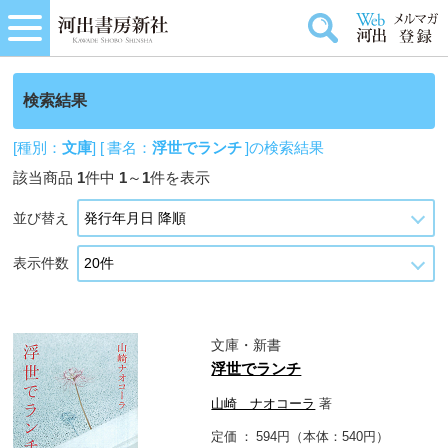
検索結果
[種別：
文庫
] [ 書名：
浮世でランチ
]の検索結果
該当商品
1
件中
1
～
1
件を表示
並び替え
表示件数
文庫・新書
浮世でランチ
山崎 ナオコーラ
著
定価
594円（本体：540円）