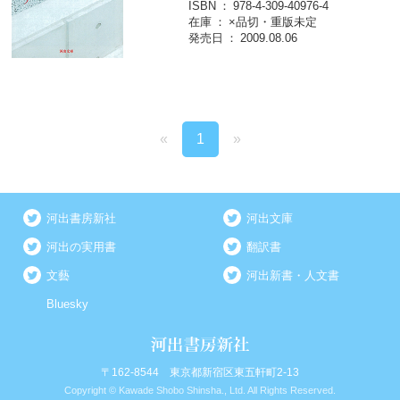
ISBN
978-4-309-40976-4
在庫
×品切・重版未定
発売日
2009.08.06
«
1
»
河出書房新社
河出文庫
河出の実用書
翻訳書
文藝
河出新書・人文書
Bluesky
〒162-8544 東京都新宿区東五軒町2-13
Copyright © Kawade Shobo Shinsha., Ltd. All Rights Reserved.